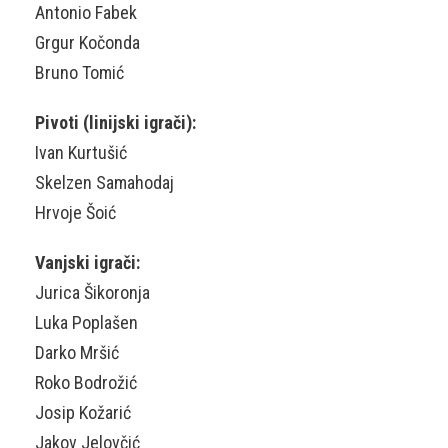
Antonio Fabek
Grgur Kočonda
Bruno Tomić
Pivoti (linijski igrači):
Ivan Kurtušić
Skelzen Samahodaj
Hrvoje Šoić
Vanjski igrači:
Jurica Šikoronja
Luka Poplašen
Darko Mršić
Roko Bodrožić
Josip Kožarić
Jakov Jelovčić