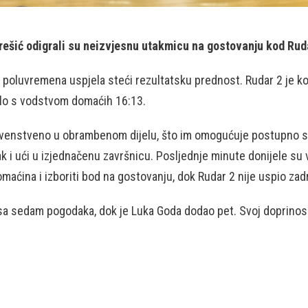
šić odigrali su neizvjesnu utakmicu na gostovanju kod Rudar
poluvremena uspjela steći rezultatsku prednost. Rudar 2 je kori
šlo s vodstvom domaćih 16:13.
rvenstveno u obrambenom dijelu, što im omogućuje postupno sm
učak i ući u izjednačenu završnicu. Posljednje minute donijele s
aćina i izboriti bod na gostovanju, dok Rudar 2 nije uspio zadr
 sa sedam pogodaka, dok je Luka Goda dodao pet. Svoj doprinos d