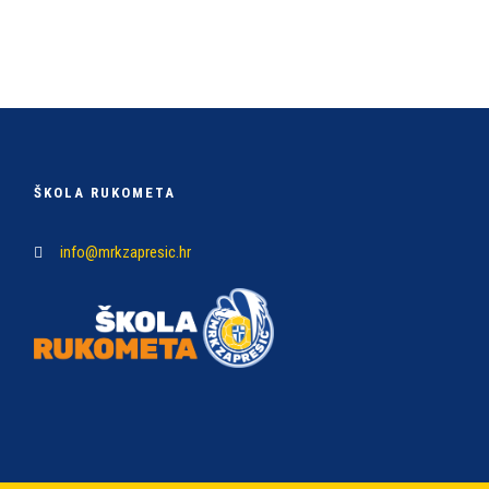
ŠKOLA RUKOMETA
info@mrkzapresic.hr