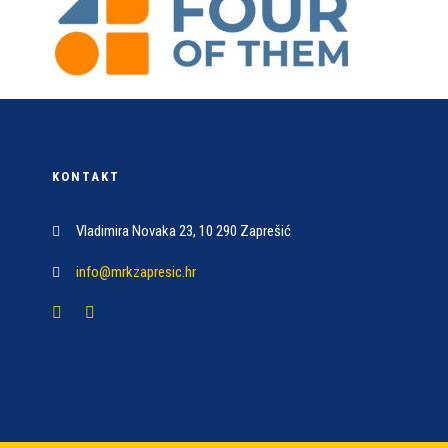
KONTAKT
Vladimira Novaka 23, 10 290 Zaprešić
info@mrkzapresic.hr