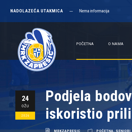
NADOLAZEĆA UTAKMICA
Nema informacija
POČETNA
O NAMA
Podjela bodov
24
OŽU
iskoristio pri
2026
MRKZAPRESIC
POČETNA
,
SENIORI