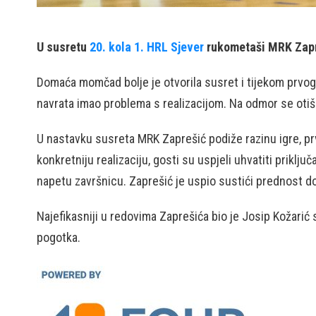
U susretu
20. kola 1. HRL Sjever
rukometaši MRK Zapre
Domaća momčad bolje je otvorila susret i tijekom prvog 
navrata imao problema s realizacijom. Na odmor se oti
U nastavku susreta MRK Zaprešić podiže razinu igre, p
konkretniju realizaciju, gosti su uspjeli uhvatiti priklj
napetu završnicu. Zaprešić je uspio sustići prednost dom
Najefikasniji u redovima Zaprešića bio je Josip Kožarić
pogotka.