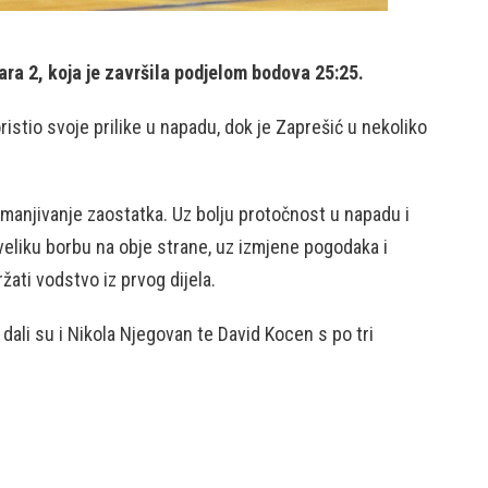
a 2, koja je završila podjelom bodova 25:25.
stio svoje prilike u napadu, dok je Zaprešić u nekoliko
anjivanje zaostatka. Uz bolju protočnost u napadu i
u veliku borbu na obje strane, uz izmjene pogodaka i
žati vodstvo iz prvog dijela.
ali su i Nikola Njegovan te David Kocen s po tri