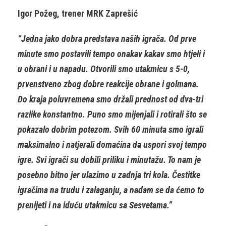
Igor Požeg, trener MRK Zaprešić
“Jedna jako dobra predstava naših igrača. Od prve
minute smo postavili tempo onakav kakav smo htjeli i
u obrani i u napadu. Otvorili smo utakmicu s 5-0,
prvenstveno zbog dobre reakcije obrane i golmana.
Do kraja poluvremena smo držali prednost od dva-tri
razlike konstantno. Puno smo mijenjali i rotirali što se
pokazalo dobrim potezom. Svih 60 minuta smo igrali
maksimalno i natjerali domaćina da uspori svoj tempo
igre. Svi igrači su dobili priliku i minutažu. To nam je
posebno bitno jer ulazimo u zadnja tri kola. Čestitke
igračima na trudu i zalaganju, a nadam se da ćemo to
prenijeti i na iduću utakmicu sa Sesvetama.”