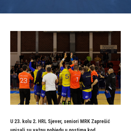
U 23. kolu 2. HRL Sjever, seniori MRK Zaprešić
upisali su važnu pobjedu u gostima kod