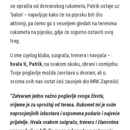
se oprašta od dvoranskog rukometa, Patrik ostaje uz
‘balun’ – najavljuje kako će na pijesku biti što
aktivniji, pa ćemo ga s veseljem gledati na terenima
rukometa na pijesku, gdje će sigurno ostaviti svoj
trag.
U ime cijelog kluba, suigrača, trenera i navijača –
hvala ti, Patrik
, na svakom skoku, obrani i osmijehu.
Tvoje poglavlje možda završava u dvorani, ali u
srcima svih nas ostat ćeš zauvijek dio MRK Zaprešić.
“Zatvaram jedno važno poglavlje svoga života,
vrijeme je za oproštaj od terena. Rukomet mi je osim
neprocjenjivih iskustava i uspomena podario i najveće
prijatelje. Hvala svakom suigraču, treneru i članovima