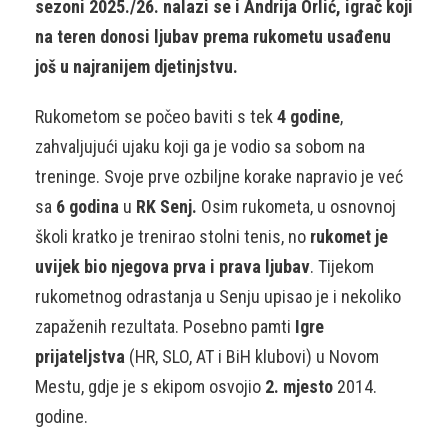
sezoni 2025./26. nalazi se i Andrija Orlić, igrač koji
na teren donosi ljubav prema rukometu usađenu
još u najranijem djetinjstvu.
Rukometom se počeo baviti s tek
4 godine
,
zahvaljujući ujaku koji ga je vodio sa sobom na
treninge. Svoje prve ozbiljne korake napravio je već
sa
6 godina
u
RK Senj.
Osim rukometa, u osnovnoj
školi kratko je trenirao stolni tenis, no
rukomet je
uvijek bio njegova prva i prava ljubav
. Tijekom
rukometnog odrastanja u Senju upisao je i nekoliko
zapaženih rezultata. Posebno pamti
Igre
prijateljstva
(HR, SLO, AT i BiH klubovi) u Novom
Mestu, gdje je s ekipom osvojio
2. mjesto
2014.
godine.