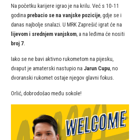
Na početku karijere igrao je na krilu. Već s 10-11
godina
prebacio se na vanjske pozicije
, gdje se i
danas najbolje snalazi. U MRK Zaprešić igrat će na
lijevom i srednjem vanjskom
, a na leđima će nositi
broj 7
.
Iako se ne bavi aktivno rukometom na pijesku,
dvaput je amaterski nastupio na
Jarun Cupu
, no
dvoranski rukomet ostaje njegov glavni fokus.
Orlić, dobrodošao među sokole!