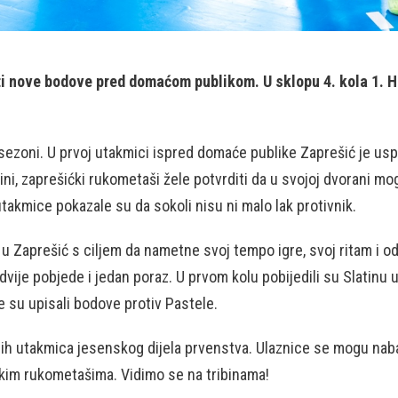
i nove bodove pred domaćom publikom. U sklopu 4. kola 1. HR
ezoni. U prvoj utakmici ispred domaće publike Zaprešić je uspi
i, zaprešićki rukometaši žele potvrditi da u svojoj dvorani mog
takmice pokazale su da sokoli nisu ni malo lak protivnik.
 u Zaprešić s ciljem da nametne svoj tempo igre, svoj ritam i 
vije pobjede i jedan poraz. U prvom kolu pobijedili su Slatinu 
e su upisali bodove protiv Pastele.
nijih utakmica jesenskog dijela prvenstva. Ulaznice se mogu nab
šićkim rukometašima. Vidimo se na tribinama!