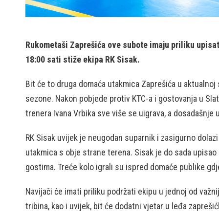
Rukometaši Zaprešića ove subote imaju priliku upisat
18:00 sati stiže ekipa RK Sisak.
Bit će to druga domaća utakmica Zaprešića u aktualnoj s
sezone. Nakon pobjede protiv KTC-a i gostovanja u Slatin
trenera Ivana Vrbika sve više se uigrava, a dosadašnje u
RK Sisak uvijek je neugodan suparnik i zasigurno dolazi
utakmica s obje strane terena. Sisak je do sada upisao d
gostima. Treće kolo igrali su ispred domaće publike gdj
Navijači će imati priliku podržati ekipu u jednoj od važ
tribina, kao i uvijek, bit će dodatni vjetar u leđa zapre