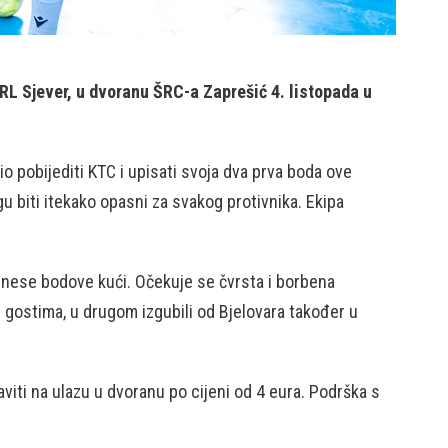
L Sjever, u dvoranu ŠRC-a Zaprešić 4. listopada u
o pobijediti KTC i upisati svoja dva prva boda ove
u biti itekako opasni za svakog protivnika. Ekipa
odnese bodove kući. Očekuje se čvrsta i borbena
u gostima, u drugom izgubili od Bjelovara također u
aviti na ulazu u dvoranu po cijeni od 4 eura. Podrška s