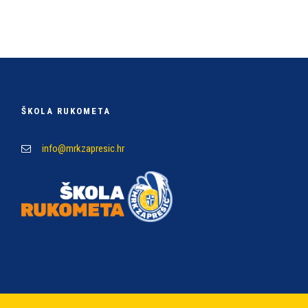
ŠKOLA RUKOMETA
info@mrkzapresic.hr