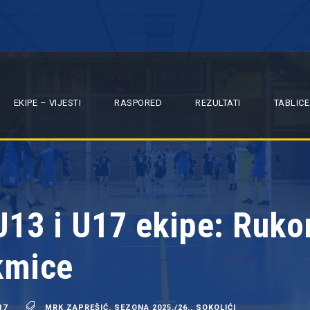
EKIPE – VIJESTI
RASPORED
REZULTATI
TABLICE
U13 i U17 ekipe: Ruko
akmice
17
MRK ZAPREŠIĆ
,
SEZONA 2025./26.
,
SOKOLIĆI