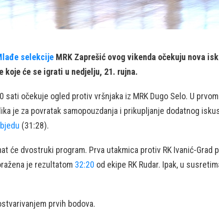
lađe selekcije
MRK Zaprešić ovog vikenda očekuju nova iskuš
koje će se igrati u nedjelju, 21. rujna.
 sati očekuje ogled protiv vršnjaka iz MRK Dugo Selo. U prvom k
ika je za povratak samopouzdanja i prikupljanje dodatnog iskus
objedu
(31:28).
at će dvostruki program. Prva utakmica protiv RK Ivanić-Grad po
oražena je rezultatom
32:20
od ekipe RK Rudar. Ipak, u susretima 
a ostvarivanjem prvih bodova.