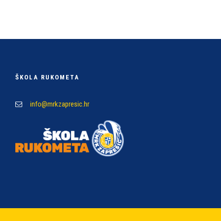
ŠKOLA RUKOMETA
info@mrkzapresic.hr