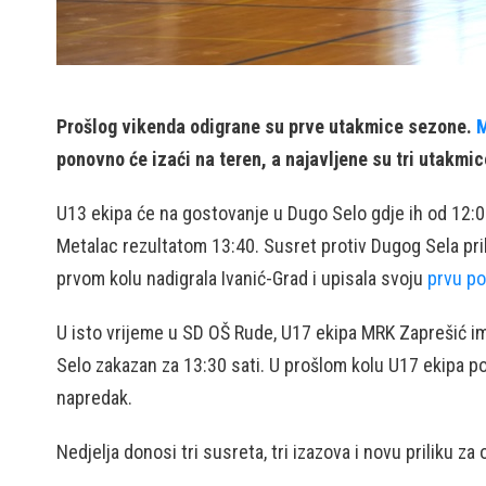
Prošlog vikenda odigrane su prve utakmice sezone.
M
ponovno će izaći na teren, a najavljene su tri utakmice 
U13 ekipa će na gostovanje u Dugo Selo gdje ih od 12:00
Metalac rezultatom 13:40. Susret protiv Dugog Sela pril
prvom kolu nadigrala Ivanić-Grad i upisala svoju
prvu p
U isto vrijeme u SD OŠ Rude, U17 ekipa MRK Zaprešić im
Selo zakazan za 13:30 sati. U prošlom kolu U17 ekipa p
napredak.
Nedjelja donosi tri susreta, tri izazova i novu priliku z