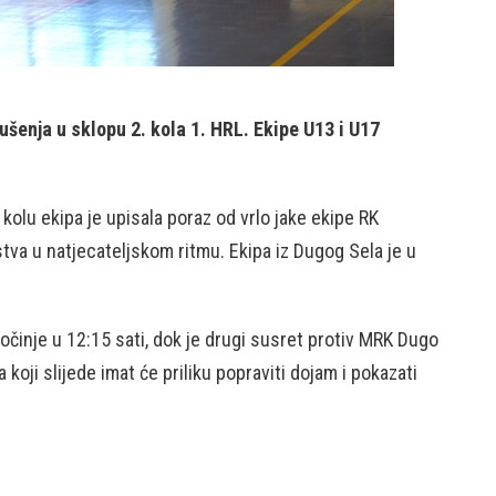
enja u sklopu 2. kola 1. HRL. Ekipe U13 i U17
olu ekipa je upisala poraz od vrlo jake ekipe RK
tva u natjecateljskom ritmu. Ekipa iz Dugog Sela je u
činje u 12:15 sati, dok je drugi susret protiv MRK Dugo
koji slijede imat će priliku popraviti dojam i pokazati