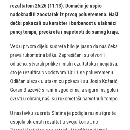
rezultatom 26:26 (11:13). Domaćin je uspio
nadoknaditi zaostatak iz prvog poluvremena. Naši
dečki pokazali su karakter i borbenost u utakmici
punoj tempa, preokreta i napetosti do samog kraja.
Već u prvom dijelu susreta bilo je jasno da nas čeka
prava rukometna bitka. Zaprešićani su otvorili
odlučno, stvarali prilike i imali rezultatsku inicijativu,
što je rezultiralo vodstvom 13:11 na poluvremenu.
Odličan ulazak u utakmicu pokazali su Josip Kožarić i
Goran Blažević s ranim zgodicima, a sigurni na golu i
čvrsti u obrani, naši su rukometaši nametnuli tempo.
U nastavku susreta Slatina je podigla razinu igre te
uspjela okrenuti rezultat u svoju korist, no