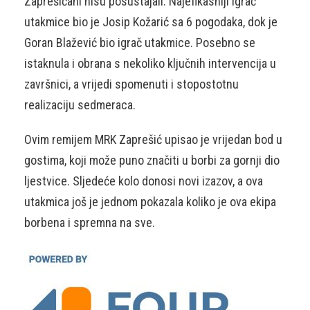
Zaprešićani nisu posustajali. Najefikasniji igrač
utakmice bio je Josip Kožarić sa 6 pogodaka, dok je
Goran Blažević bio igrač utakmice. Posebno se
istaknula i obrana s nekoliko ključnih intervencija u
završnici, a vrijedi spomenuti i stopostotnu
realizaciju sedmeraca.
Ovim remijem MRK Zaprešić upisao je vrijedan bod u
gostima, koji može puno značiti u borbi za gornji dio
ljestvice. Sljedeće kolo donosi novi izazov, a ova
utakmica još je jednom pokazala koliko je ova ekipa
borbena i spremna na sve.