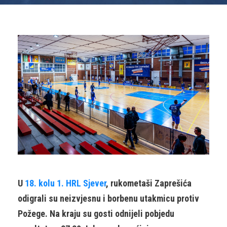
U
18. kolu 1. HRL Sjever
, rukometaši Zaprešića
odigrali su neizvjesnu i borbenu utakmicu protiv
Požege. Na kraju su gosti odnijeli pobjedu