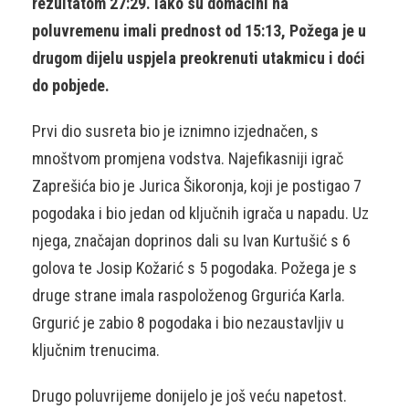
rezultatom 27:29. Iako su domaćini na
poluvremenu imali prednost od 15:13, Požega je u
drugom dijelu uspjela preokrenuti utakmicu i doći
do pobjede.
Prvi dio susreta bio je iznimno izjednačen, s
mnoštvom promjena vodstva. Najefikasniji igrač
Zaprešića bio je Jurica Šikoronja, koji je postigao 7
pogodaka i bio jedan od ključnih igrača u napadu. Uz
njega, značajan doprinos dali su Ivan Kurtušić s 6
golova te Josip Kožarić s 5 pogodaka. Požega je s
druge strane imala raspoloženog Grgurića Karla.
Grgurić je zabio 8 pogodaka i bio nezaustavljiv u
ključnim trenucima.
Drugo poluvrijeme donijelo je još veću napetost.