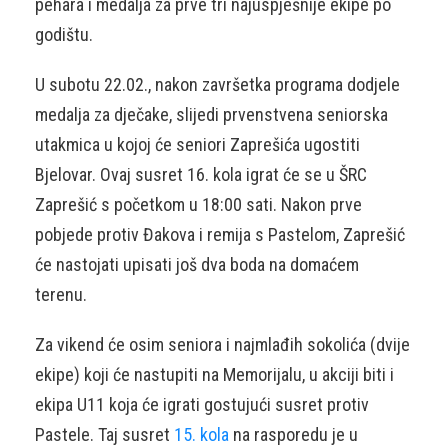
pehara i medalja za prve tri najuspješnije ekipe po
godištu.
U subotu 22.02., nakon završetka programa dodjele
medalja za dječake, slijedi prvenstvena seniorska
utakmica u kojoj će seniori Zaprešića ugostiti
Bjelovar. Ovaj susret 16. kola igrat će se u ŠRC
Zaprešić s početkom u 18:00 sati. Nakon prve
pobjede protiv Đakova i remija s Pastelom, Zaprešić
će nastojati upisati još dva boda na domaćem
terenu.
Za vikend će osim seniora i najmlađih sokolića (dvije
ekipe) koji će nastupiti na Memorijalu, u akciji biti i
ekipa U11 koja će igrati gostujući susret protiv
Pastele. Taj susret
15. kola
na rasporedu je u