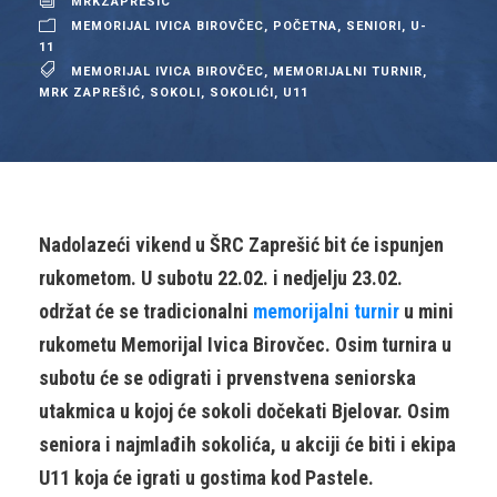
MRKZAPRESIC
MEMORIJAL IVICA BIROVČEC
,
POČETNA
,
SENIORI
,
U-
11
MEMORIJAL IVICA BIROVČEC
,
MEMORIJALNI TURNIR
,
MRK ZAPREŠIĆ
,
SOKOLI
,
SOKOLIĆI
,
U11
Nadolazeći vikend u ŠRC Zaprešić bit će ispunjen
rukometom. U subotu 22.02. i nedjelju 23.02.
održat će se tradicionalni
memorijalni turnir
u mini
rukometu Memorijal Ivica Birovčec. Osim turnira u
subotu će se odigrati i prvenstvena seniorska
utakmica u kojoj će sokoli dočekati Bjelovar. Osim
seniora i najmlađih sokolića, u akciji će biti i ekipa
U11 koja će igrati u gostima kod Pastele.