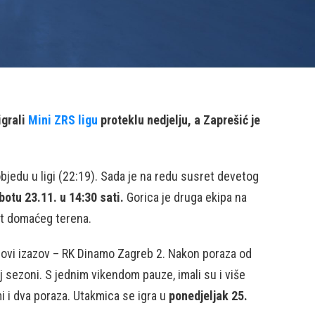
igrali
Mini ZRS ligu
proteklu nedjelju, a Zaprešić je
jedu u ligi (22:19). Sada je na redu susret devetog
botu 23.11. u 14:30 sati.
Gorica je druga ekipa na
ost domaćeg terena.
 novi izazov – RK Dinamo Zagreb 2. Nakon poraza od
oj sezoni. S jednim vikendom pauze, imali su i više
i i dva poraza. Utakmica se igra u
ponedjeljak 25.