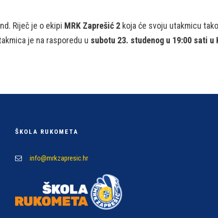
nd. Riječ je o ekipi
MRK Zaprešić 2
koja će svoju utakmicu tako
utakmica je na rasporedu u
subotu 23. studenog u 19:00 sati u K
ŠKOLA RUKOMETA
info@mrkzapresic.hr