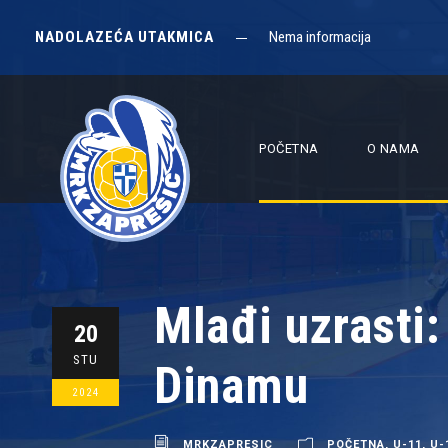
NADOLAZEĆA UTAKMICA
Nema informacija
POČETNA
O NAMA
Mlađi uzrasti:
20
STU
Dinamu
2024
MRKZAPRESIC
POČETNA
,
U-11
,
U-