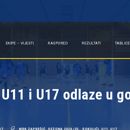
EKIPE – VIJESTI
RASPORED
REZULTATI
TABLICE
 U11 i U17 odlaze u go
17
MRK ZAPREŠIĆ
,
SEZONA 2024./25.
,
SOKOLIĆI
,
U11
,
U17