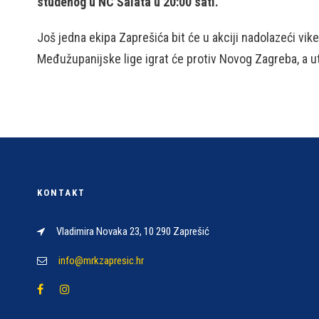
studenog u NC Šalata u 20:00 sati.
Još jedna ekipa Zaprešića bit će u akciji nadolazeći vike
Međužupanijske lige igrat će protiv Novog Zagreba, a 
KONTAKT
Vladimira Novaka 23, 10 290 Zaprešić
info@mrkzapresic.hr