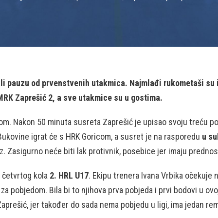
li pauzu od prvenstvenih utakmica. Najmlađi rukometaši su 
e MRK Zaprešić 2, a sve utakmice su u gostima.
m. Nakon 50 minuta susreta Zaprešić je upisao svoju treću pob
 Bukovine igrat će s HRK Goricom, a susret je na rasporedu
u su
z. Zasigurno neće biti lak protivnik, posebice jer imaju predn
u četvrtog kola
2. HRL U17
. Ekipu trenera Ivana Vrbika očekuje
 za pobjedom. Bila bi to njihova prva pobjeda i prvi bodovi u ov
Zaprešić, jer također do sada nema pobjedu u ligi, ima jedan rem