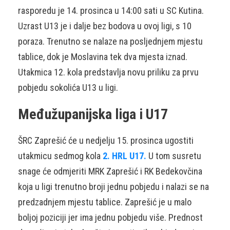
rasporedu je 14. prosinca u 14:00 sati u SC Kutina.
Uzrast U13 je i dalje bez bodova u ovoj ligi, s 10
poraza. Trenutno se nalaze na posljednjem mjestu
tablice, dok je Moslavina tek dva mjesta iznad.
Utakmica 12. kola predstavlja novu priliku za prvu
pobjedu sokolića U13 u ligi.
Međužupanijska liga i U17
ŠRC Zaprešić će u nedjelju 15. prosinca ugostiti
utakmicu sedmog kola
2. HRL U17.
U tom susretu
snage će odmjeriti MRK Zaprešić i RK Bedekovčina
koja u ligi trenutno broji jednu pobjedu i nalazi se na
predzadnjem mjestu tablice. Zaprešić je u malo
boljoj poziciji jer ima jednu pobjedu više. Prednost