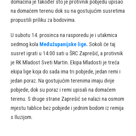
domaćina je također što je protivnik pobjedu upisao
na domaćem terenu dok su na gostujućim susretima
propustili priliku za bodovima.
U subotu 14. prosinca na rasporedu je i utakmica
sedmog kola
Međužupanijske lige
.
Sokoli će taj
susret igrati u 14:00 sati u ŠRC Zaprešić, a protivnik
je RK Mladost Sveti Martin. Ekipa Mladosti je treća
ekipa lige koja do sada ima tri pobjede, jedan remi i
jedan poraz. Na gostujućim terenima imaju dvije
pobjede, dok su poraz i remi upisali na domaćem
terenu. S druge strane Zaprešić se nalazi na osmom
mjestu tablice bez pobjede i jednim bodom iz remija
s Iluzijom.