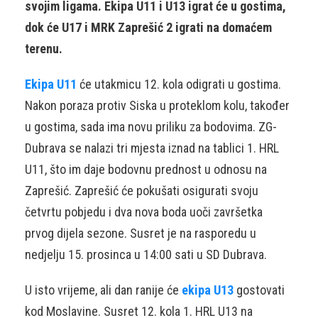
svojim ligama. Ekipa U11 i U13 igrat će u gostima,
dok će U17 i MRK Zaprešić 2 igrati na domaćem
terenu.
Ekipa U11
će utakmicu 12. kola odigrati u gostima.
Nakon poraza protiv Siska u proteklom kolu, također
u gostima, sada ima novu priliku za bodovima. ZG-
Dubrava se nalazi tri mjesta iznad na tablici 1. HRL
U11, što im daje bodovnu prednost u odnosu na
Zaprešić. Zaprešić će pokušati osigurati svoju
četvrtu pobjedu i dva nova boda uoči završetka
prvog dijela sezone. Susret je na rasporedu u
nedjelju 15. prosinca u 14:00 sati u SD Dubrava.
U isto vrijeme, ali dan ranije će
ekipa U13
gostovati
kod Moslavine. Susret 12. kola 1. HRL U13 na