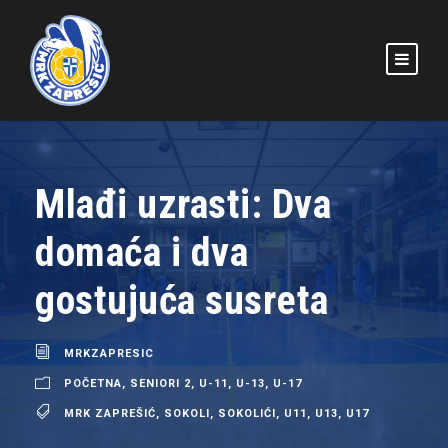
Mlađi uzrasti: Dva
domaća i dva
gostujuća susreta
MRKZAPRESIC
POČETNA
,
SENIORI 2
,
U-11
,
U-13
,
U-17
MRK ZAPREŠIĆ
,
SOKOLI
,
SOKOLIĆI
,
U11
,
U13
,
U17