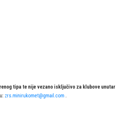
enog tipa te nije vezano isključivo za klubove unutar
su:
zrs.minirukomet@gmail.com
.