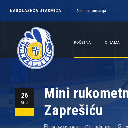
NADOLAZEĆA UTAKMICA
Nema informacija
POČETNA
O NAMA
Mini rukometn
26
RUJ
Zaprešiću
2023
MRKZAPRESIC
POČETNA
M