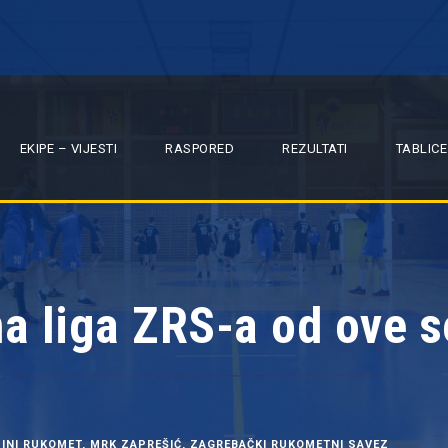
EKIPE – VIJESTI
RASPORED
REZULTATI
TABLICE
a liga ZRS-a od ove s
INI RUKOMET
,
MRK ZAPREŠIĆ
,
ZAGREBAČKI RUKOMETNI SAVEZ