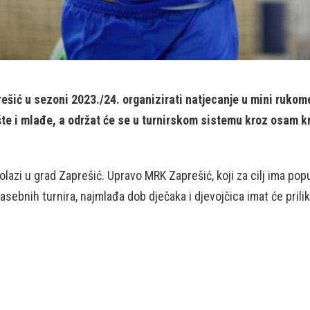
šić u sezoni 2023./24. organizirati natjecanje u mini rukome
ište i mlađe, a održat će se u turnirskom sistemu kroz osam 
azi u grad Zaprešić. Upravo MRK Zaprešić, koji za cilj ima po
ebnih turnira, najmlađa dob dječaka i djevojčica imat će priliku