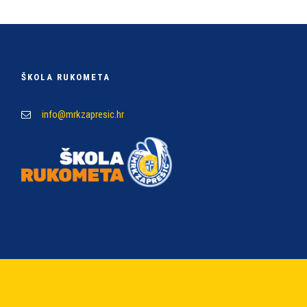
ŠKOLA RUKOMETA
info@mrkzapresic.hr