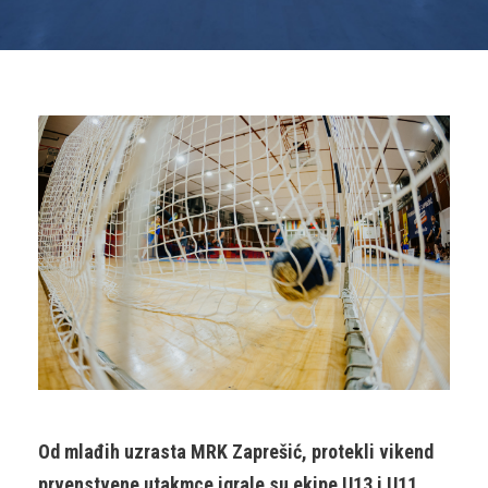
Od mlađih uzrasta MRK Zaprešić, protekli vikend
prvenstvene utakmce igrale su ekipe U13 i U11.