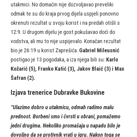
utakmici. No domaćin nije dozvoljavao preveliki
odmak te su do kraja prvog dijela uspjeli ponovno
okrenuti rezultat u svoju korist i na predah otišli s
12:9. U drugom dijelu je gost pokušavao doći do
vodstva, ali mu to nije uspijevalo. Konačan rezultat
bio je 26:19 u korist Zaprešića.
Gabriel Mileusnić
postigao je 13 pogodaka, a iza njega bili su:
Karlo
Kožarić (5), Franko Katić (3), Jakov Blaić (3) i Max
Šafran (2).
Izjava trenerice Dubravke Bukovine
“Ulazimo dobro u utakmicu, odmah radimo malu
prednost. Borbeni smo i čvrsti u obrani, pomažemo
jedni drugima. Nekoliko promašaja u napadu bilo je
dovoljno da se protivnik vrati u igru. Nakon toga se