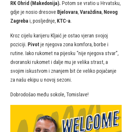
RK Ohrid (Makedonija).
Potom se vratio u Hrvatsku,
gdje je nosio dresove
Bjelovara
,
Varaždina
,
Novog
Zagreba
i, posljednje,
KTC-a
.
Kroz cijelu karijeru Kljaić je ostao vjeran svojoj
poziciji.
Pivot
je njegova zona komfora, borbe i
rutine. Iako rukomet na pijesku “nije njegova stvar”,
dvoranski rukomet i dalje mu je velika strast, a
svojim iskustvom i znanjem bit će veliko pojačanje
za našu ekipu u novoj sezoni.
Dobrodošao među sokole, Tomislave!