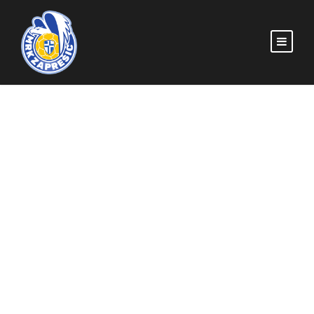
ISKUSTVO NA CRTI:
Tomislav Kljaić novi je
pivot MRK Zaprešić
MRKZAPRESIC
POČETNA
,
SENIORI
MRK ZAPREŠIĆ
,
TOMISLAV KLJAIĆ