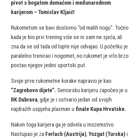
pivot s bogatom domaćom i međunarodnom
karijerom – Tomislav Kljaić!
Rukometom se bavi doslovno “od malih nogu”. Točno
kada je bio prvi trening više se ni sam ne sjeća, ali
zna da se od tada od lopte nije odvajao. U početku je
paralelno trenirao i nogomet, no rukomet je vrlo brzo
postao njegov jedini sportski put.
Svoje prve rukometne korake napravio je kao
“Zagrebovo dijete”.
Seniorsku karijeru započeo je u
RK Dubrava
, gdje je i ostvario jedan od svojih
najdražih uspjeha plasman u
finale Kupa Hrvatske.
Nakon toga karijera ga je odvela u inozemstvo.
Nastupao je za
Ferlach (Austrija)
,
Yozgat (Turska)
i