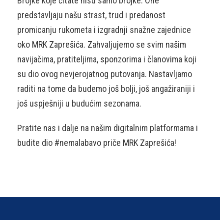
Brojke koje čitate nisu samo brojke. One
predstavljaju našu strast, trud i predanost
promicanju rukometa i izgradnji snažne zajednice
oko MRK Zaprešića. Zahvaljujemo se svim našim
navijačima, pratiteljima, sponzorima i članovima koji
su dio ovog nevjerojatnog putovanja. Nastavljamo
raditi na tome da budemo još bolji, još angažiraniji i
još uspješniji u budućim sezonama.
Pratite nas i dalje na našim digitalnim platformama i
budite dio #nemalabavo priče MRK Zaprešića!