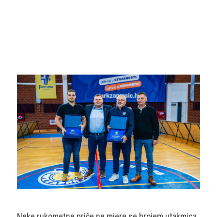
MRKZAPRESIC
POČETNA
,
SENIORI
MATIJA JURASOVIĆ
,
MRK ZAPREŠIĆ
Neke rukometne priče ne mjere se brojem utakmica,