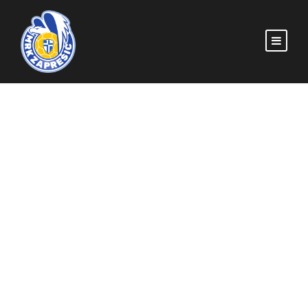
Hvala, Matija: Priča
koja je započela u
djetinjstvu i zauvijek
ostaje dio MRK
Zaprešić