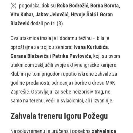
(8) pogodaka, dok su
Roko Bodrožić
,
Borna Borota,
Vito Kuhar, Jakov Jelovčić, Hrvoje Šoić i Goran
Blažević
dodali po tri (3).
Ova utakmica imala je i dodatnu težinu – bila je
oproštajna za trojicu seniora:
Ivana Kurtušića
,
Gorana Blaževića
i
Patrika Pavlovića
, koji su ovom
utakmicom zaključili svoje aktivne igračke karijere.
Klub im je tom prigodom uputio iskrene zahvale za
godine predanosti, odricanja i borbe u dresu MRK
Zaprešić. Ostavljaju iza sebe neizbrisiv trag, ne
samo na terenu, već i u svlačionici, ali i izvan nje.
Zahvala treneru Igoru Požegu
Na poluvremenu je uručena i posebna
zahvalnica