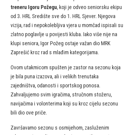
treneru Igoru Požegu
, koji je odveo seniorsku ekipu
od 3. HRL Središte sve do 1. HRL Sjever. Njegova
vizija, rad i nepokolebljiva vjera u momčad ispisali su
zlatno poglavlje u povijesti kluba. Iako više nije na
klupi seniora, Igor Požeg ostaje važan dio MRK
Zaprešić kroz rad s mlađim kategorijama.
Ovom utakmicom spušten je zastor na sezonu koja
je bila puna izazova, ali i velikih trenutaka
zajedništva, odanosti i sportskog ponosa.
Zahvaljujemo svim igračima, stručnom stožeru,
navijačima i volonterima koji su kroz cijelu sezonu
bili dio ove priče.
Završavamo sezonu s osmijehom, zasluženim