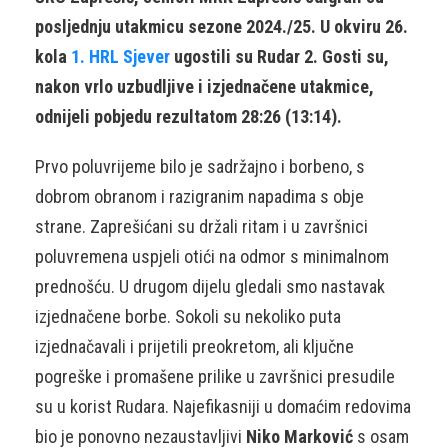
posljednju utakmicu sezone 2024./25. U okviru 26.
kola
1. HRL Sjever
ugostili su Rudar 2. Gosti su,
nakon vrlo uzbudljive i izjednačene utakmice,
odnijeli pobjedu rezultatom 28:26 (13:14).
Prvo poluvrijeme bilo je sadržajno i borbeno, s
dobrom obranom i razigranim napadima s obje
strane. Zaprešićani su držali ritam i u završnici
poluvremena uspjeli otići na odmor s minimalnom
prednošću. U drugom dijelu gledali smo nastavak
izjednačene borbe. Sokoli su nekoliko puta
izjednačavali i prijetili preokretom, ali ključne
pogreške i promašene prilike u završnici presudile
su u korist Rudara. Najefikasniji u domaćim redovima
bio je ponovno nezaustavljivi
Niko Marković
s osam