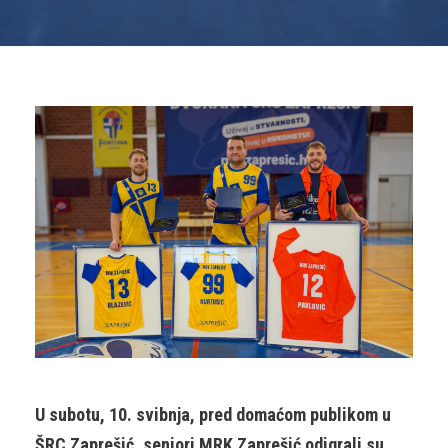
U subotu, 10. svibnja, pred domaćom publikom u
ŠRC Zaprešić, seniori MRK Zaprešić odigrali su