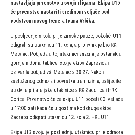
nastavljaju prvenstvo u svojim ligama. Ekipa U15
će prvenstvo nastaviti sredinom veljače pod
vodstvom novog trenera Ivana Vrbika.
U posljednjem kolu prije zimske pauze, sokolići U11
odigrali su utakmicu 11. kola, a protivnik je bio RK
Metalac. Pobjeda u toj utakmici značila je ostanak u
gornjem domu tablice, što je ekipa Zaprešića i
ostvarila pobjedivši Metalac s 30:27. Nakon
zasluženog odmora i povratka treninzima, uslijedile
su dvije prijateljske utakmice s RK Zagorica i HRK
Gorica. Prvenstvo će za ekipu U11 početi 03. veljače
u 17:00 sati kada će u gostima kod druge ekipe
Zagreba odigrati utakmicu 12. kola 2. HRL U11.
Ekipa U13 svoju je posljednju utakmicu prije odmora