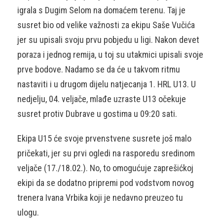
igrala s Dugim Selom na domaćem terenu. Taj je
susret bio od velike važnosti za ekipu Saše Vučića
jer su upisali svoju prvu pobjedu u ligi. Nakon devet
poraza i jednog remija, u toj su utakmici upisali svoje
prve bodove. Nadamo se da će u takvom ritmu
nastaviti i u drugom dijelu natjecanja 1. HRL U13. U
nedjelju, 04. veljače, mlađe uzraste U13 očekuje
susret protiv Dubrave u gostima u 09:20 sati.
Ekipa U15 će svoje prvenstvene susrete još malo
pričekati, jer su prvi ogledi na rasporedu sredinom
veljače (17./18.02.). No, to omogućuje zaprešićkoj
ekipi da se dodatno pripremi pod vodstvom novog
trenera Ivana Vrbika koji je nedavno preuzeo tu
ulogu.