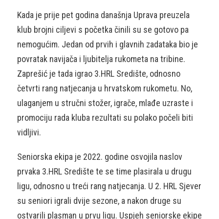
Kada je prije pet godina današnja Uprava preuzela
klub brojni ciljevi s početka činili su se gotovo pa
nemogućim. Jedan od prvih i glavnih zadataka bio je
povratak navijača i ljubitelja rukometa na tribine.
Zaprešić je tada igrao 3.HRL Središte, odnosno
četvrti rang natjecanja u hrvatskom rukometu. No,
ulaganjem u stručni stožer, igrače, mlađe uzraste i
promociju rada kluba rezultati su polako počeli biti
vidljivi.
Seniorska ekipa je 2022. godine osvojila naslov
prvaka 3.HRL Središte te se time plasirala u drugu
ligu, odnosno u treći rang natjecanja. U 2. HRL Sjever
su seniori igrali dvije sezone, a nakon druge su
ostvarili plasman u prvu ligu. Uspjeh seniorske ekipe