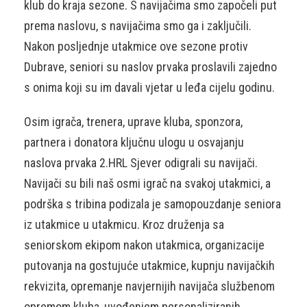
klub do kraja sezone. S navijačima smo započeli put
prema naslovu, s navijačima smo ga i zaključili.
Nakon posljednje utakmice ove sezone protiv
Dubrave, seniori su naslov prvaka proslavili zajedno
s onima koji su im davali vjetar u leđa cijelu godinu.
Osim igrača, trenera, uprave kluba, sponzora,
partnera i donatora ključnu ulogu u osvajanju
naslova prvaka 2.HRL Sjever odigrali su navijači.
Navijači su bili naš osmi igrač na svakoj utakmici, a
podrška s tribina podizala je samopouzdanje seniora
iz utakmice u utakmicu. Kroz druženja sa
seniorskom ekipom nakon utakmica, organizacije
putovanja na gostujuće utakmice, kupnju navijačkih
rekvizita, opremanje navjernijih navijača službenom
opremom kluba, uvođenjem personaliziranih