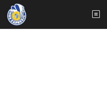
Digitalni rast kluba:
Pogled na sezonu
2024./25. kroz brojke
MRKZAPRESIC
POČETNA
DIGITALNI REZULTATI
,
MRK ZAPREŠIĆ
,
SOKOLI