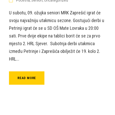
Početna
,
Seniori
,
Uncategorized
U subotu, 09. ožujka seniori MRK Zaprešić igrat će
svoju najvažniju utakmicu sezone. Gostujući derbi u
Petrinji igrat će se u SD OŠ Mate Lovraka u 20:00
sati. Prve dvije ekipe na tablici borit će se za prvo
mjesto 2. HRL Sjever. Subotnja derbi utakmica
između Petrinje i Zaprešića obilježit će 19. kolo 2.
HRL...
READ MORE