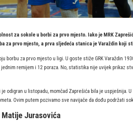
olnost za sokole u borbi za prvo mjesto. Iako je MRK Zaprešić
ba za prvo mjesto, a prva sljedeća stanica je Varaždin koji s
ju borbu za prvo mjesto u ligi. U goste stiže GRK Varaždin 193
jednim remijem i 12 poraza. No, statistika nije uvijek prikaz st
 je odigran u listopadu, momčad Zaprešića bila je uspješnija. U
meta. Ovim putem pozivamo sve navijače da dođu podržati sok
a Matije Jurasovića