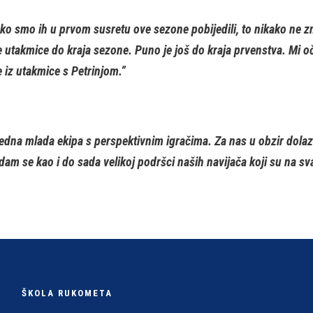
o smo ih u prvom susretu ove sezone pobijedili, to nikako ne zna
e utakmice do kraja sezone. Puno je još do kraja prvenstva. Mi oč
e iz utakmice s Petrinjom.”
edna mlada ekipa s perspektivnim igračima. Za nas u obzir dola
Nadam se kao i do sada velikoj podršci naših navijača koji su na sva
ŠKOLA RUKOMETA