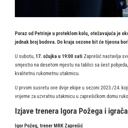
Poraz od Petrinje u proteklom kolu, otežavajuća je ok
jednak broj bodova. Do kraja sezone bit će tijesna bor
U subotu,
17. ožujka u 19:00 sati
Zaprešić nastavlja svo
smjestio na desetom mjestu na tablici sa šest pobjeda, 
kvalitetnu rukometnu utakmicu.
U prvom susretu ove dvije ekipe u sezoni 2023./24. koji
vrijeme za uzvratnu utakmicu u zaprešićkom domu ruko
Izjave trenera Igora Požega i igrač
Igor Požeg, trener MRK Zaprešić