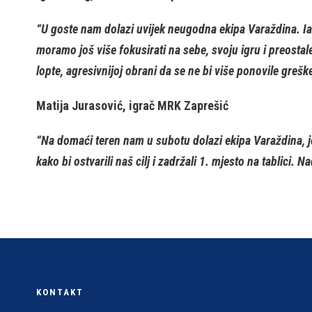
“U goste nam dolazi uvijek neugodna ekipa Varaždina. Iak
moramo još više fokusirati na sebe, svoju igru i preostal
lopte, agresivnijoj obrani da se ne bi više ponovile grešk
Matija Jurasović, igrač MRK Zaprešić
“Na domaći teren nam u subotu dolazi ekipa Varaždina, j
kako bi ostvarili naš cilj i zadržali 1. mjesto na tablici. 
KONTAKT