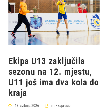
Ekipa U13 zaključila
sezonu na 12. mjestu,
U11 još ima dva kola do
kraja
18. svibnja 2026
mrkzapresic