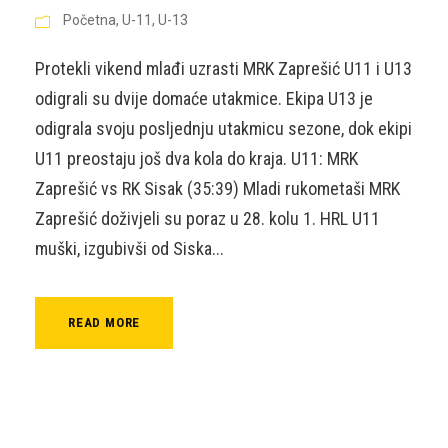
Početna
,
U-11
,
U-13
Protekli vikend mlađi uzrasti MRK Zaprešić U11 i U13
odigrali su dvije domaće utakmice. Ekipa U13 je
odigrala svoju posljednju utakmicu sezone, dok ekipi
U11 preostaju još dva kola do kraja. U11: MRK
Zaprešić vs RK Sisak (35:39) Mladi rukometaši MRK
Zaprešić doživjeli su poraz u 28. kolu 1. HRL U11
muški, izgubivši od Siska...
READ MORE