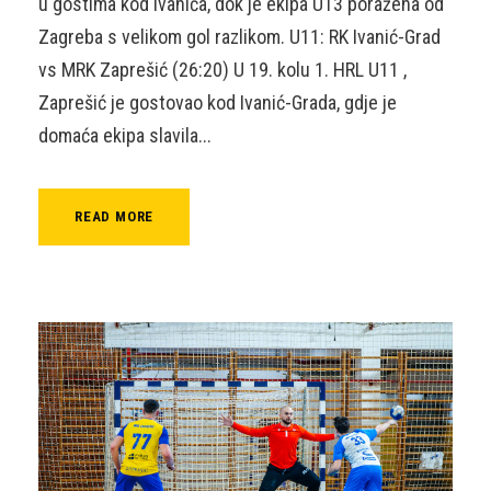
u gostima kod Ivanića, dok je ekipa U13 poražena od
Zagreba s velikom gol razlikom. U11: RK Ivanić-Grad
vs MRK Zaprešić (26:20) U 19. kolu 1. HRL U11 ,
Zaprešić je gostovao kod Ivanić-Grada, gdje je
domaća ekipa slavila...
READ MORE