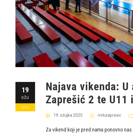
Najava vikenda: U 
19
Zaprešić 2 te U11 
OŽU
2025
19. ožujka 2025
mrkzapresic
Za vikend koji je pred nama ponovno nas 