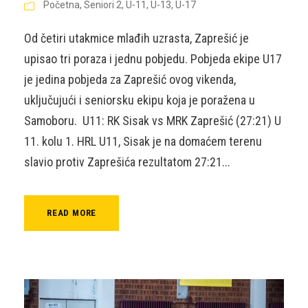
Početna
,
Seniori 2
,
U-11
,
U-13
,
U-17
Od četiri utakmice mlađih uzrasta, Zaprešić je
upisao tri poraza i jednu pobjedu. Pobjeda ekipe U17
je jedina pobjeda za Zaprešić ovog vikenda,
uključujući i seniorsku ekipu koja je poražena u
Samoboru. U11: RK Sisak vs MRK Zaprešić (27:21) U
11. kolu 1. HRL U11, Sisak je na domaćem terenu
slavio protiv Zaprešića rezultatom 27:21...
READ MORE