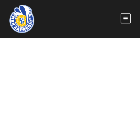
Seniori ponovno ispred
domaće publike –
protivnik je Bjelovar
MRKZAPRESIC
POČETNA
,
SENIORI