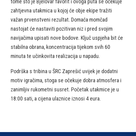
tome što je Bjelovar favorit i ovoga puta se očekuje
zahtjevna utakmica u kojoj će obje ekipe tražiti
važan prvenstveni rezultat. Domaća momčad
nastojat će nastaviti pozitivan niz i pred svojim
navijačima upisati nove bodove. Ključ uspjeha bit će
stabilna obrana, koncentracija tijekom svih 60
minuta te učinkovita realizacija u napadu.
Podrška s tribina u ŠRC Zaprešić uvijek je dodatni
motiv igračima, stoga se očekuje dobra atmosfera i
zanimljiv rukometni susret. Početak utakmice je u
18:00 sati, a cijena ulaznice iznosi 4 eura.