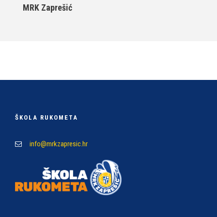
MRK Zaprešić
ŠKOLA RUKOMETA
info@mrkzapresic.hr