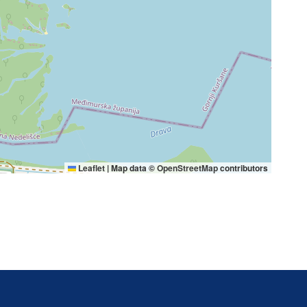
Leaflet
|
Map data ©
OpenStreetMap
contributors